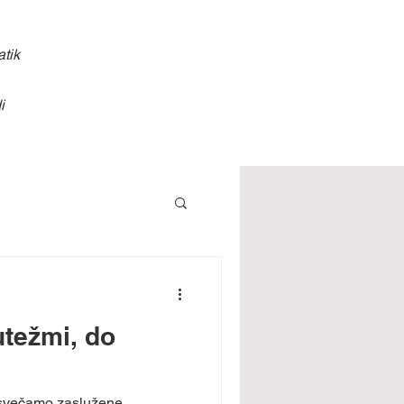
atik
i
utežmi, do
osvečamo zaslužene