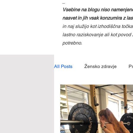
_
Vsebine na blogu niso namenjene
nasvet in jih vsak konzumira z la
in naj služijo kot izhodiščna toč
lastno raziskovanje ali kot povod z
potrebno.
All Posts
Žensko zdravje
P