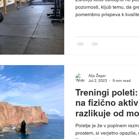
pozornosti, kljub temu, da gr
pomembno prispeva k kvalitet
Alja Žagar
Jul 2, 2023
9 min read
Treningi poleti
na fizično akti
razlikuje od m
Poletje je že v poplnem razm
prostem, si verjetno opazila, 