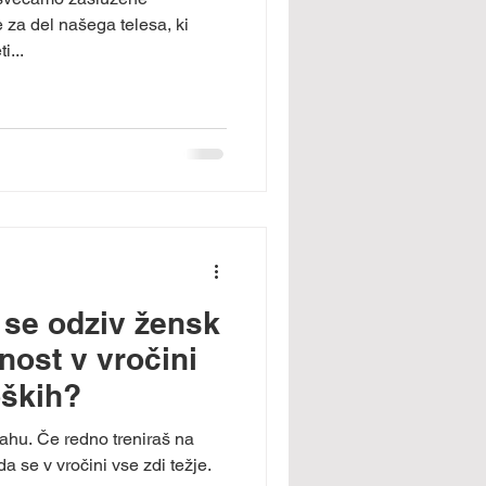
e za del našega telesa, ki
i...
: se odziv žensk
vnost v vročini
oških?
ahu. Če redno treniraš na
da se v vročini vse zdi težje.