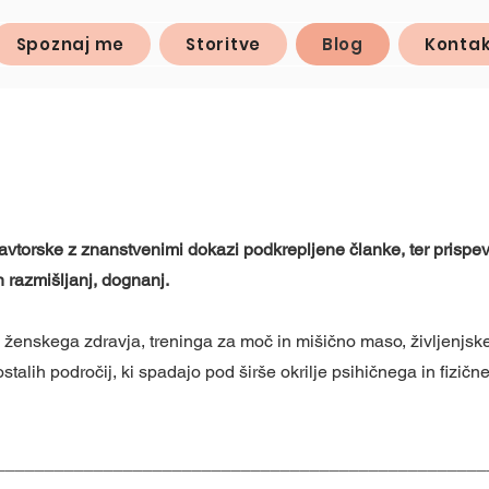
Spoznaj me
Storitve
Blog
Konta
avtorske z znanstvenimi dokazi podkrepljene članke, ter prispe
n razmišljanj, dognanj.
 ženskega zdravja, treninga za moč in mišično maso, življenjsk
alih področij, ki spadajo pod širše okrilje psihičnega in fizičn
__________________________________________________