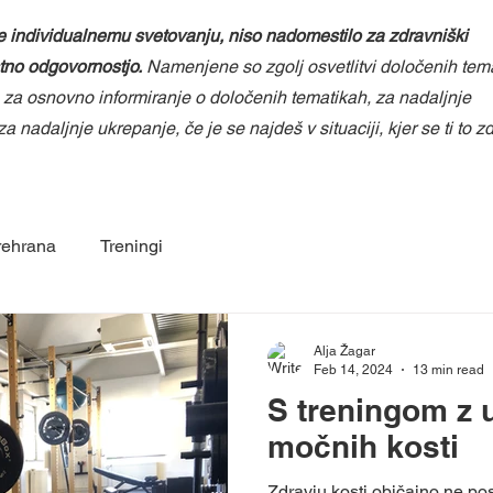
 individualnemu svetovanju, niso nadomestilo za zdravniški
stno odgovornostjo.
Namenjene so zgolj osvetlitvi določenih tem
ka za osnovno informiranje o določenih tematikah, za nadaljnje
a nadaljnje ukrepanje, če je se najdeš v situaciji, kjer se ti to zd
rehrana
Treningi
Alja Žagar
Feb 14, 2024
13 min read
S treningom z 
močnih kosti
Zdravju kosti običajno ne p